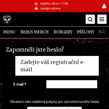
nejdříve zítra v 11:00
zadejte adresu
MENU
BEJKN MERCH
BURGERY
PŘÍLOHY
NÁPO
Zapomněli jste heslo?
Zadejte váš registrační e-
mail
E-mail: *
Obratem vám zašleme pokyny pro vytvoření nového hesla