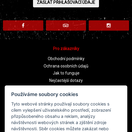
Pro zákazníky
Obchodní podmínky
Ochrana osobních údajů
Jak to funguje
Nejčastější dotazy
Cookies
Používáme soubory cookies
Tyto webové stránky používají soubory cookies s
cílem vylepšení uživatelského prostředí, zobrazení
přizpůsobeného obsahu a reklam, analýzy
návštěvnosti webových stránek a zjištění zdroje
návštěvnosti. Sběr cookies můžete zakázat nebo